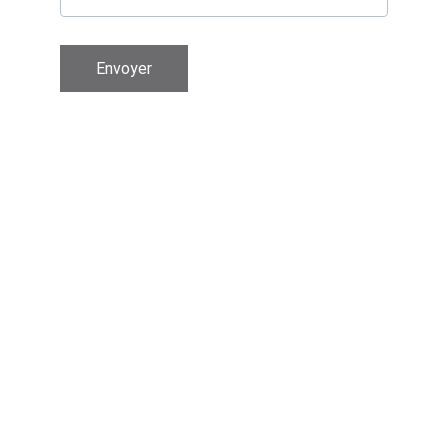
Envoyer
Contactez-moi.
lthouvenot@gmail.com
0645656313