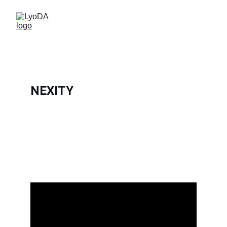
NEXITY
DIRECTION ARTISTIQUE, VIDÉO
Production vidéo motion design : story-telling, 
direction artistique, storyboard, voix off. Clients : 
CEA, Dior, Nexity, Dassault, LVMH, SPIE, SNCF, Radio 
France.